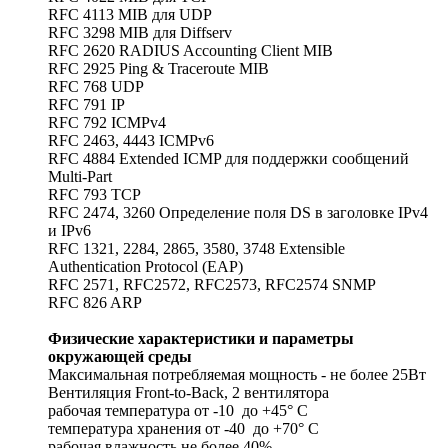
RFC 4113 MIB для UDP
RFC 3298 MIB для Diffserv
RFC 2620 RADIUS Accounting Client MIB
RFC 2925 Ping & Traceroute MIB
RFC 768 UDP
RFC 791 IP
RFC 792 ICMPv4
RFC 2463, 4443 ICMPv6
RFC 4884 Extended ICMP для поддержки сообщений
Multi-Part
RFC 793 TCP
RFC 2474, 3260 Определение поля DS в заголовке IPv4
и IPv6
RFC 1321, 2284, 2865, 3580, 3748 Extensible
Authentication Protocol (EAP)
RFC 2571, RFC2572, RFC2573, RFC2574 SNMP
RFC 826 ARP
Физические характеристики и параметры
окружающей среды
Максимальная потребляемая мощность - не более 25Вт
Вентиляция Front-to-Back, 2 вентилятора
рабочая температура от -10 до +45° С
температура хранения от -40 до +70° С
рабочая влажность не более 40%