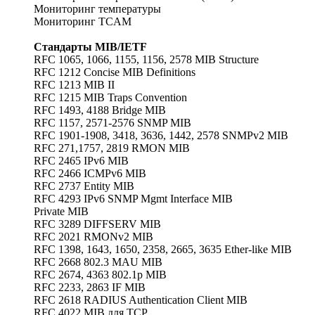
Мониторинг температуры
Мониторинг TCAM
Стандарты MIB/IETF
RFC 1065, 1066, 1155, 1156, 2578 MIB Structure
RFC 1212 Concise MIB Definitions
RFC 1213 MIB II
RFC 1215 MIB Traps Convention
RFC 1493, 4188 Bridge MIB
RFC 1157, 2571-2576 SNMP MIB
RFC 1901-1908, 3418, 3636, 1442, 2578 SNMPv2 MIB
RFC 271,1757, 2819 RMON MIB
RFC 2465 IPv6 MIB
RFC 2466 ICMPv6 MIB
RFC 2737 Entity MIB
RFC 4293 IPv6 SNMP Mgmt Interface MIB
Private MIB
RFC 3289 DIFFSERV MIB
RFC 2021 RMONv2 MIB
RFC 1398, 1643, 1650, 2358, 2665, 3635 Ether-like MIB
RFC 2668 802.3 MAU MIB
RFC 2674, 4363 802.1p MIB
RFC 2233, 2863 IF MIB
RFC 2618 RADIUS Authentication Client MIB
RFC 4022 MIB для TCP