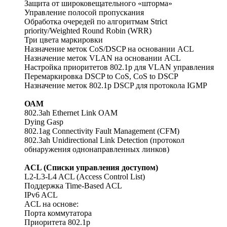
Защита от широковещательного «шторма»
Управление полосой пропускания
Обработка очередей по алгоритмам Strict
priority/Weighted Round Robin (WRR)
Три цвета маркировки
Назначение меток CoS/DSCP на основании ACL
Назначение меток VLAN на основании ACL
Настройка приоритетов 802.1p для VLAN управления
Перемаркировка DSCP to CoS, CoS to DSCP
Назначение меток 802.1p DSCP для протокола IGMP
ОАМ
802.3ah Ethernet Link OAM
Dying Gasp
802.1ag Connectivity Fault Management (CFM)
802.3ah Unidirectional Link Detection (протокол
обнаружения однонаправленных линков)
ACL (Списки управления доступом)
L2-L3-L4 ACL (Access Control List)
Поддержка Time-Based ACL
IPv6 ACL
ACL на основе:
Порта коммутатора
Приоритета 802.1p