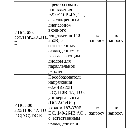
Преобразователь
напряжения
~220/110В-4А, 1U,
с расширенным
диапазоном
входного
ИПС-300-
напряжения 140-
по
по
220/110В-4А-1U-
260В, c
запросу
запросу
E
естественным
охлаждением, с
развязывающим
диодом для
параллельной
работы
Преобразователь
напряжения
~220В(220B
DC)/110В-4А, 1U c
универсальным
(DC(AC)/DC)
ИПС 300-
входом 187-370В
по
по
220/110В-4А-1U-
DC, 140-264В АС ,
запросу
запросу
DC(AC)/DC Е
с естественным
охлаждением и