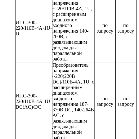
напряжения
~220/110В-4А, 1U,
с расширенным
диапазоном
ИПС-300-
входного
по
по
220/110В-4А-1U-
напряжения 140-
запросу
запросу
D
260В, с
развязывающим
диодом для
параллельной
работы
Преобразователь
напряжения
~220(220В
DC)/110В-4А, 1U, с
расширенным
диапазоном
ИПС-300-
входного
по
по
220/110В-4А-1U-
напряжения 187-
запросу
запросу
DС(AC)/DC
370В DC, 140-264В
AC, с
развязывающим
диодом для
параллельной
работы