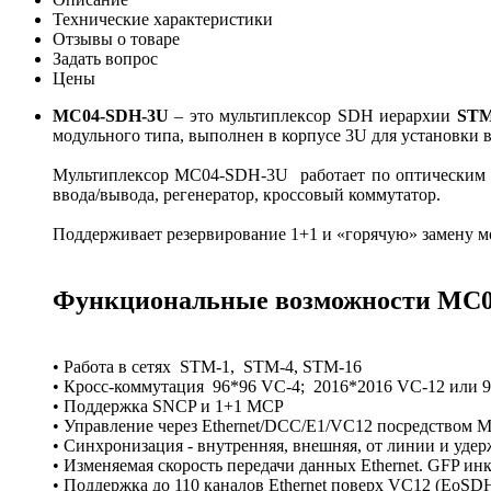
Технические характеристики
Отзывы о товаре
Задать вопрос
Цены
MC04-SDH-3U
– это мультиплексор SDH иерархии
STM-
модульного типа, выполнен в корпусе 3U для установки в
Мультиплексор MC04-SDH-3U работает по оптическим се
ввода/вывода, регенератор, кроссовый коммутатор.
Поддерживает резервирование 1+1 и «горячую» замену м
Функциональные возможности MC
• Работа в сетях STM-1, STM-4, STM-16
• Кросс-коммутация 96*96 VC-4; 2016*2016 VC-12 или 
• Поддержка SNCP и 1+1 MCP
• Управление через Ethernet/DCC/E1/VC12 посредством 
• Синхронизация - внутренняя, внешняя, от линии и удерж
• Изменяемая скорость передачи данных Ethernet. GFP и
• Поддержка до 110 каналов Ethernet поверх VC12 (EoSD