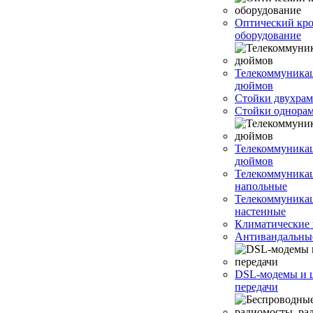
Оптический кро
оборудование
Телекоммуника
дюймов
Стойки двухрам
Стойки однорам
Телекоммуника
дюймов
Телекоммуника
напольные
Телекоммуника
настенные
Климатические
Антивандальны
DSL-модемы и 
передачи