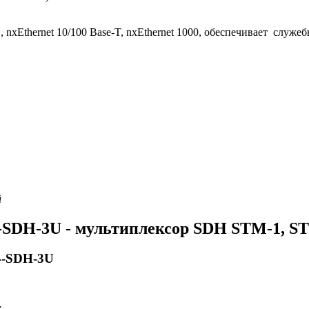
xEthernet 10/100 Base-T, nxEthernet 1000, обеспечивает служе
й
SDH-3U - мультиплексор SDH STM-1, S
4-SDH-3U