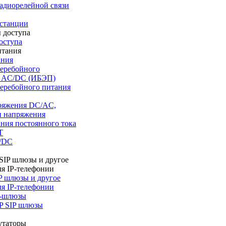
адиорелейной связи
станции
оступа
ания
еребойного
я AC/DC (ИБЭП)
еребойного питания
ряжения DC/AC,
и напряжения
ния постоянного тока
Т
/DC
P шлюзы и другое
ля IP-телефонии
P-шлюзы
P SIP шлюзы