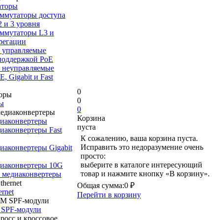
аторы
ммутаторы доступа
 2 и 3 уровня
ммутаторы L3 и
регации
управляемые
поддержкой PoE
неуправляемые
, Gigabit и Fast
0
0
ы
0
Корзина
иаконвертеры
пуста
иаконвертеры Fast
К сожалению, ваша корзина пуста.
Исправить это недоразумение очень
иаконвертеры Gigabit
просто:
выберите в каталоге интересующий
иаконвертеры 10G
товар и нажмите кнопку «В корзину».
медиаконвертеры
Общая сумма:
0 ₽
rnet
Перейти в корзину
PF-модули