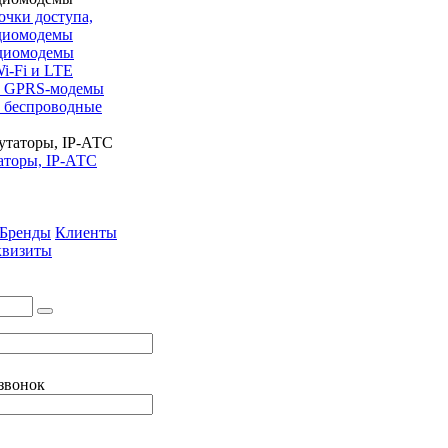
очки доступа,
адиомодемы
адиомодемы
i-Fi и LTE
 GPRS-модемы
беспроводные
аторы, IP-АТС
Бренды
Клиенты
квизиты
 звонок