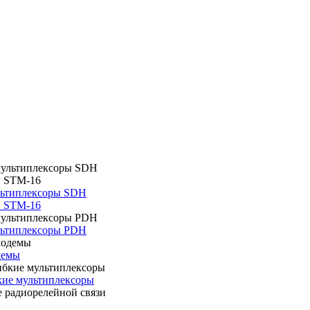
льтиплексоры SDH
и STM-16
льтиплексоры PDH
демы
ие мультиплексоры