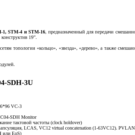
1, STM-4 и STM-16
, предназначенный для передачи смешанн
 конструктив 19”.
тям топологии «кольцо», «звезда», «дерево», а также смешан
одулей.
04-SDH-3U
96*96 VC-3
MC04-SDH Monitor
ание тактовой частоты (clock holdover)
нкапсуляция, LCAS, VC12 virtual concatenation (1-63VC12). PVL
H или EoS)