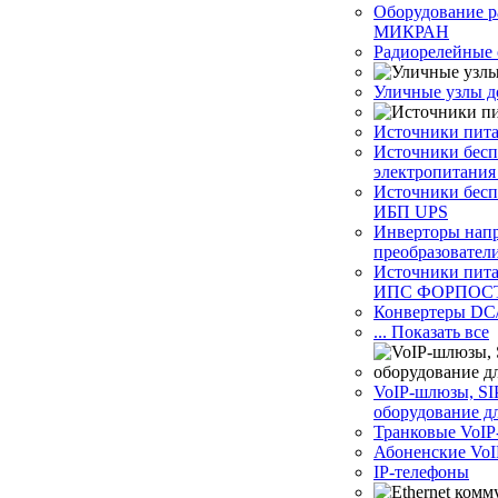
Оборудование р
МИКРАН
Радиорелейные 
Уличные узлы д
Источники пит
Источники бесп
электропитани
Источники бесп
ИБП UPS
Инверторы нап
преобразовател
Источники пита
ИПС ФОРПОС
Конвертеры DC
... Показать все
VoIP-шлюзы, SI
оборудование д
Транковые VoI
Абоненские VoI
IP-телефоны