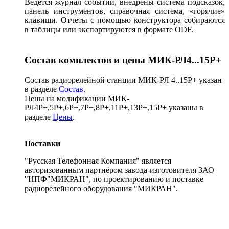
Ведется журнал событий, внедрены система подсказок,
панель инструментов, справочная система, «горячие»
клавиши. Отчеты с помощью конструктора собираются
в таблицы или экспортируются в формате ODF.
Состав комплектов и цены МИК-РЛ4...15Р+
Состав радиорелейной станции МИК-РЛ 4..15Р+ указан
в разделе
Состав
.
Цены на модификации МИК-
РЛ4Р+,5Р+,6Р+,7Р+,8Р+,11Р+,13Р+,15Р+ указаны в
разделе
Цены
.
Поставки
"Русская Телефонная Компания" является
авторизованным партнёром завода-изготовителя ЗАО
"НПФ"МИКРАН", по проектированию и поставке
радиорелейного оборудования "МИКРАН".