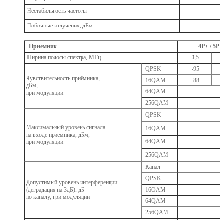
Нестабильность частоты
Побочные излучения, дБм
Приемник
4Р+ / 5Р+ 
Ширина полосы спектра, МГц
3,5
QPSK
-95
Чувствительность приёмника,
16QAM
-88
дБм,
64QAM
при модуляции
256QAM
QPSK
Максимальный уровень сигнала
16QAM
на входе приемника, дБм,
64QAM
при модуляции
256QAM
Канал
QPSK
Допустимый уровень интерференции
(деградация на 3дБ), дБ
16QAM
по каналу, при модуляции
64QAM
256QAM