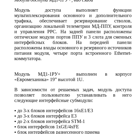
Модуль доступа выполняет функции
мультиплексирования основного и дополнительного
трафика, обеспечивает резервирование стволов,
организацию локальной телеметрии МД-ППУ, контроля
и управления РРС. На задней панели расположены
оптические модули портов ППУ и 3 слота для сменных
интерфейсных блоков. На передней панели
расположены входы основного и резервного источников
питания модуля, четыре порта встроенного Ethernet-
коммутатора.
Модуль МД1-1РУ+ выполнен в корпусе
«Евромеханика» 19” высотой 1U.
В зависимости от решаемых задач, модуль доступа
позволяет пользователю устанавливать в него
следующие интерфейсные субмодули:
•
до 3-х блоков интерфейсов 16хЕ1/Е3
•
до 3-х блоков интерфейса E3
•
до 2-х блоков интерфейса STM-1
•
блок интерфейсов 1хGE/4хFE
•
блок интерфейсов разнесенного приема