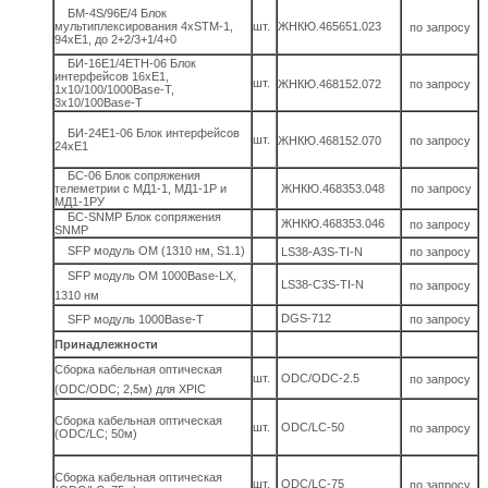
БМ-4S/96Е/4 Блок
мультиплексирования 4хSTM-1,
шт.
ЖНКЮ.465651.023
по запросу
94xE1, до 2+2/3+1/4+0
БИ-16Е1/4ETH-06 Блок
интерфейсов 16хЕ1,
шт.
ЖНКЮ.468152.072
по запросу
1x10/100/1000Base-T,
3x10/100Base-T
БИ-24Е1-06 Блок интерфейсов
шт.
ЖНКЮ.468152.070
по запросу
24хЕ1
БС-06 Блок сопряжения
телеметрии с МД1-1, МД1-1Р и
ЖНКЮ.468353.048
по запросу
МД1-1РУ
БС-SNMP Блок сопряжения
ЖНКЮ.468353.046
по запросу
SNMP
SFP модуль ОМ (1310 нм, S1.1)
LS38-A3S-TI-N
по запросу
SFP модуль ОМ 1000Base-LX,
LS38-C3S-TI-N
по запросу
1310 нм
DGS-712
SFP модуль 1000Base-T
по запросу
Принадлежности
Сборка кабельная оптическая
шт.
ODC/ODC-2.5
по запросу
(ODC/ODC; 2,5м) для XPIC
Сборка кабельная оптическая
шт.
ODC/LC-50
по запросу
(ODC/LC; 50м)
Сборка кабельная оптическая
шт.
ODC/LC-75
по запросу