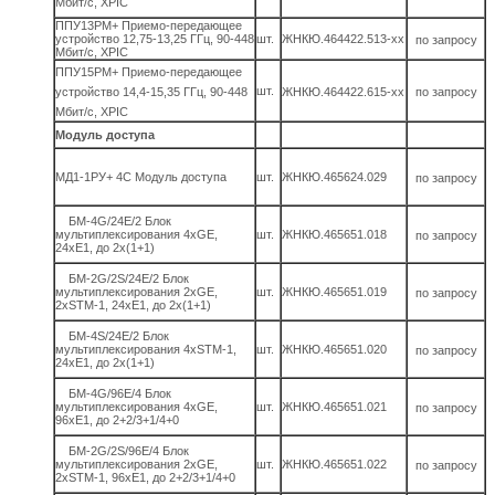
Мбит/с, XPIC
ППУ13РМ+ Приемо-передающее
устройство 12,75-13,25 ГГц, 90-448
шт.
ЖНКЮ.464422.513-хх
по запросу
Мбит/с, XPIC
ППУ15РМ+ Приемо-передающее
шт.
устройство 14,4-15,35 ГГц, 90-448
ЖНКЮ.464422.615-хх
по запросу
Мбит/с, XPIC
Модуль доступа
МД1-1РУ+ 4С Модуль доступа
шт.
ЖНКЮ.465624.029
по запросу
БМ-4G/24Е/2 Блок
мультиплексирования 4хGE,
шт.
ЖНКЮ.465651.018
по запросу
24xE1, до 2х(1+1)
БМ-2G/2S/24Е/2 Блок
мультиплексирования 2хGE,
шт.
ЖНКЮ.465651.019
по запросу
2хSTM-1, 24xE1, до 2х(1+1)
БМ-4S/24Е/2 Блок
мультиплексирования 4хSTM-1,
шт.
ЖНКЮ.465651.020
по запросу
24xE1, до 2х(1+1)
БМ-4G/96Е/4 Блок
мультиплексирования 4хGE,
шт.
ЖНКЮ.465651.021
по запросу
96xE1, до 2+2/3+1/4+0
БМ-2G/2S/96Е/4 Блок
мультиплексирования 2хGE,
шт.
ЖНКЮ.465651.022
по запросу
2хSTM-1, 96xE1, до 2+2/3+1/4+0