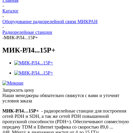
Главная
-
Каталог
-
Оборудование радиорелейной связи МИКРАН
-
Радиорелейные станции
-
МИК-РЛ4...15Р+
МИК-РЛ4...15Р+
Запросить цену
Наши менеджеры обязательно свяжутся с вами и уточнят
условия заказа
МИК-РЛ4…15Р+
- радиорелейные станции для построения
сетей PDH и SDH, а так же сетей PDH повышенной
пропускной способности (PDH+). Обеспечивают совместную
передачу TDM и Ethernet трафика со скоростью 89,6 ...
448 Мбит/с в диапазонах частот от 4 до 15 ГГц.