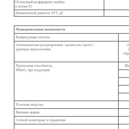
Остаточный коэффициент ошибок
в потоке Е1
Динамический диапазон АРУ, дБ
Функциональные возможности
Конфигурация системы
Автоматическое резервирование / количество частот /
«
критерии переключения
«Про
Пропускная способность,
Ши
Мбит/с, при модуляции
Полезная нагрузка
Внешние аварии
Сетевой мониторинг и управление