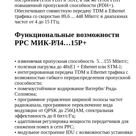
повышенной пропускной способности (PDH+).
Обеспечивают совместную передачу TDM и Ethernet
трафика со скоростью 89,6 ... 448 Мбит/с в диапазонах
частот от 4 до 15 ГГц.
Функциональные возможности
РРС МИК-РЛ4…15Р+
• изменяемая пропускная способность 5…155 Мбит/с;
• полезная нагрузка до 48хЕ1 + Ethernet или STM-1;
• интегрированная передача TDM и Ethernet трафика с
возможностью гибкого перераспределения пропускной
способности;
• помехоустойчивое кодирование Витерби/ Рида-
Соломона;
• программное управление шириной полосы частот
радиоканала, программное переключение вида
модуляции от QPSK до 256QAM, спектральная
эффективность до 8 бит/с/Гц;
• адаптивная регулировка мощности передатчиков для
снижения помех в сети РРС;
• модульное построение IDU с возможностью установки