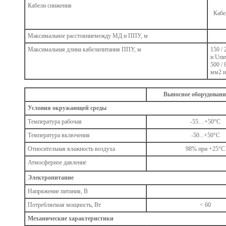
Кабели снижения
Кабе
Максимальное расстояниемежду МД и ППУ, м
Максимальная длина кабеляпитания ППУ, м
150 /
и Uпи
500 / 
мм2 и
Выносное оборудовани
Условия окружающей среды
Температура рабочая
-55…+50°С
Температура включения
-50...+50°С
Относительная влажность воздуха
98% при +25°С
Атмосферное давление
Электропитание
Напряжение питания, В
Потребляемая мощность, Вт
< 60
Механические характеристики