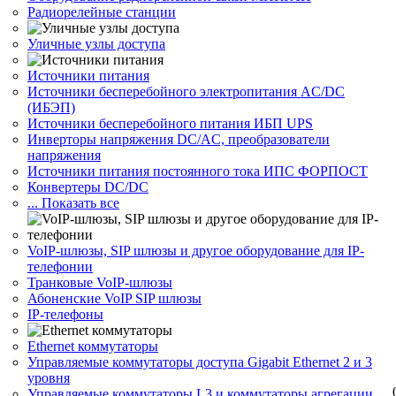
Радиорелейные станции
Уличные узлы доступа
Источники питания
Источники бесперебойного электропитания AC/DC
(ИБЭП)
Источники бесперебойного питания ИБП UPS
Инверторы напряжения DC/AC, преобразователи
напряжения
Источники питания постоянного тока ИПС ФОРПОСТ
Конвертеры DC/DC
... Показать все
VoIP-шлюзы, SIP шлюзы и другое оборудование для IP-
телефонии
Транковые VoIP-шлюзы
Абоненские VoIP SIP шлюзы
IP-телефоны
Ethernet коммутаторы
Управляемые коммутаторы доступа Gigabit Ethernet 2 и 3
уровня
Управляемые коммутаторы L3 и коммутаторы агрегации