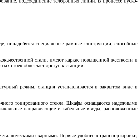
ование, подсоединение телефонных линий. В процессе пуско-
де, понадобятся специальные рамные конструкции, способные
окачественной стали, имеют каркас повышенной жесткости и
тых стоек облегчает доступ к станции.
атурный режим, станция устанавливается в закрытом виде в
очного тонированного стекла. Шкафы оснащаются надежными
тикальные направляющие и кабельные вводы, расположенные
металлическими сварными. Первые удобнее в транспортировке,