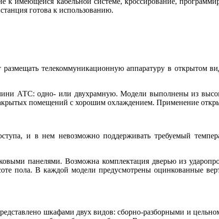
е к имеющейся кабельной системе, кроссирование, программир
 станция готова к использованию.
т размещать телекоммуникационную аппаратуру в открытом ви
мини АТС: одно- или двухрамную. Модели выполнены из высок
 закрытых помещений с хорошим охлаждением. Применение откры
оступа, и в нем невозможно поддерживать требуемый темпер
ковыми панелями. Возможна комплектация дверью из ударопр
оте пола. В каждой модели предусмотрены оцинкованные вер
редставлено шкафами двух видов: сборно-разборными и цельно