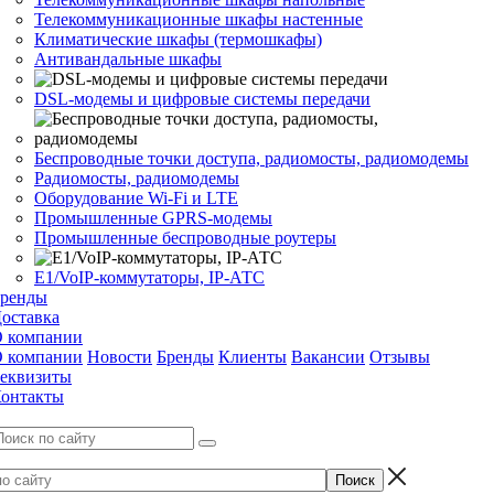
Телекоммуникационные шкафы настенные
Климатические шкафы (термошкафы)
Антивандальные шкафы
DSL-модемы и цифровые системы передачи
Беспроводные точки доступа, радиомосты, радиомодемы
Радиомосты, радиомодемы
Оборудование Wi-Fi и LTE
Промышленные GPRS-модемы
Промышленные беспроводные роутеры
Е1/VoIP-коммутаторы, IP-АТС
ренды
оставка
 компании
 компании
Новости
Бренды
Клиенты
Вакансии
Отзывы
еквизиты
онтакты