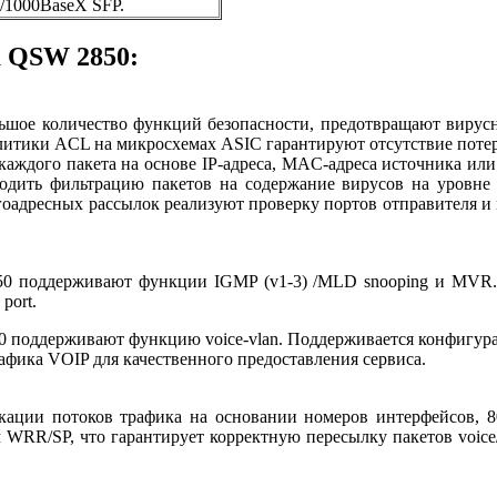
0/1000BaseX SFP.
 QSW 2850:
ьшое количество функций безопасности, предотвращают вирус
литики ACL на микросхемах ASIC гарантируют отсутствие потер
дого пакета на основе IP-адреса, MAC-адреса источника или н
водить фильтрацию пакетов на содержание вирусов на уровне
оадресных рассылок реализуют проверку портов отправителя и 
50 поддерживают функции IGMP (v1-3) /MLD snooping и MVR.
port.
0 поддерживают функцию voice-vlan. Поддерживается конфигур
афика VOIP для качественного предоставления сервиса.
ции потоков трафика на основании номеров интерфейсов, 80
 WRR/SP, что гарантирует корректную пересылку пакетов voice/