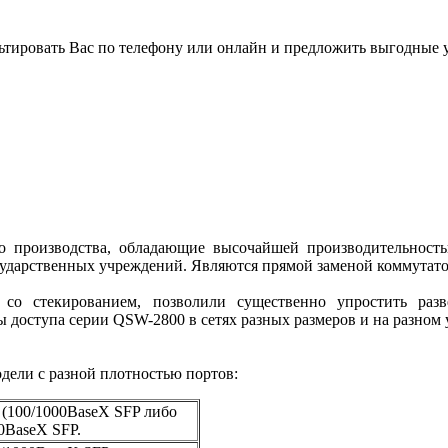
льтировать Вас по телефону или онлайн и предложить выгодные 
го производства, обладающие высочайшей производительност
сударственных учреждений. Являются прямой заменой коммутатор
о стекированием, позволили существенно упростить разве
 доступа серии QSW-2800 в сетях разных размеров и на разном
ели с разной плотностью портов:
а (100/1000BaseX SFP либо
00BaseX SFP.