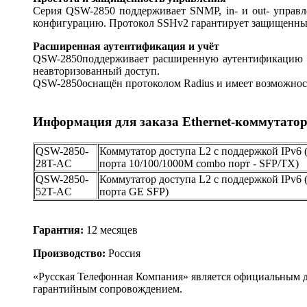
Серия QSW-2850 поддерживает SNMP, in- и out- управл
конфигурацию. Протокол SSHv2 гарантирует защищенны
Расширенная аутентификация и учёт
QSW-2850поддерживает расширенную аутентификацию и 
неавторизованный доступ.
QSW-2850оснащён протоколом Radius и имеет возможность
Информация для заказа Ethernet-коммутато
QSW-2850-
Коммутатор доступа L2 с поддержкой IPv6 (
28T-AC
порта 10/100/1000M combo порт - SFP/TX)
QSW-2850-
Коммутатор доступа L2 с поддержкой IPv6 (
52T-AC
порта GE SFP)
Гарантия:
12 месяцев
Производство:
Россия
«Русская Телефонная Компания» является официальным 
гарантийным сопровождением.