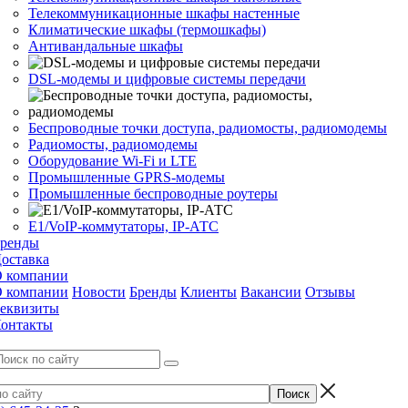
Телекоммуникационные шкафы настенные
Климатические шкафы (термошкафы)
Антивандальные шкафы
DSL-модемы и цифровые системы передачи
Беспроводные точки доступа, радиомосты, радиомодемы
Радиомосты, радиомодемы
Оборудование Wi-Fi и LTE
Промышленные GPRS-модемы
Промышленные беспроводные роутеры
Е1/VoIP-коммутаторы, IP-АТС
ренды
оставка
 компании
 компании
Новости
Бренды
Клиенты
Вакансии
Отзывы
еквизиты
онтакты