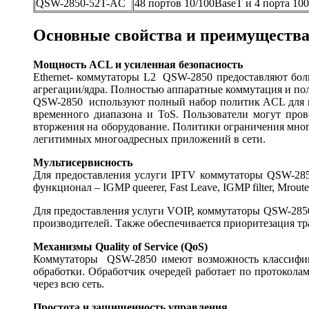
QSW-2850-52T-AC
48 портов 10/100BaseT и 4 порта 10
Основные свойства и преимущества
Мощность ACL и усиленная безопасность
Ethernet- коммутаторы L2 QSW-2850 предоставляют бол
агрегации/ядра. Полностью аппаратные коммутация и по
QSW-2850 используют полный набор политик ACL для каж
временного диапазона и ToS. Пользователи могут про
вторжения на оборудование. Политики ограничения мног
легитимных многоадресных приложений в сети.
Мультисервисность
Для предоставления услуги IPTV коммутаторы QSW-28
функционал – IGMP queerer, Fast Leave, IGMP filter, Mroute 
Для предоставления услуги VOIP, коммутаторы QSW-285
производителей. Также обеспечивается приоритезация тр
Механизмы Quality of Service (QoS)
Коммутаторы QSW-2850 имеют возможность классифика
обработки. Обработчик очередей работает по протоколам
через всю сеть.
Простота и защищенность управления