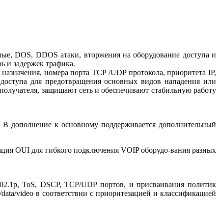
ные, DOS, DDOS атаки, вторжения на оборудование доступа и
ь и задержек трафика.
азначения, номера порта TCP /UDP протокола, приоритета IP,
 доступа для предотвращения основных видов нападения или
получателя, защищают сеть и обеспечивают стабильную работу
 В дополнение к основному поддерживается дополнительный
ация OUI для гибкого подключения VOIP оборудо-вания разных
2.1p, ToS, DSCP, TCP/UDP портов, и присваивания политик
data/video в соответствии с приоритезацией и классификацией