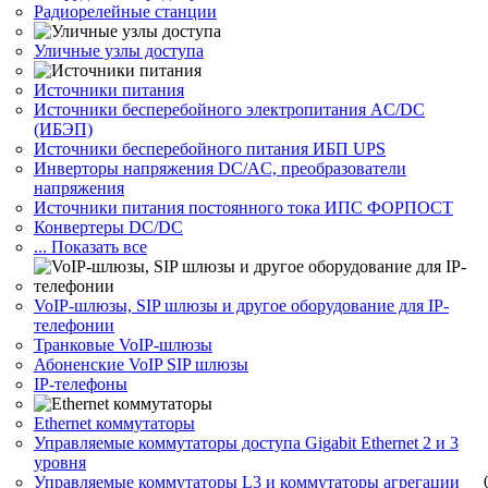
Радиорелейные станции
Уличные узлы доступа
Источники питания
Источники бесперебойного электропитания AC/DC
(ИБЭП)
Источники бесперебойного питания ИБП UPS
Инверторы напряжения DC/AC, преобразователи
напряжения
Источники питания постоянного тока ИПС ФОРПОСТ
Конвертеры DC/DC
... Показать все
VoIP-шлюзы, SIP шлюзы и другое оборудование для IP-
телефонии
Транковые VoIP-шлюзы
Абоненские VoIP SIP шлюзы
IP-телефоны
Ethernet коммутаторы
Управляемые коммутаторы доступа Gigabit Ethernet 2 и 3
уровня
Управляемые коммутаторы L3 и коммутаторы агрегации