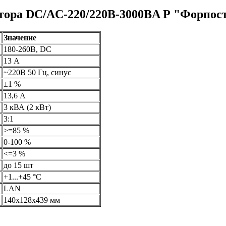
тора DC/AC-220/220B-3000BA Р "Форпос
Значение
180-260В, DC
13 А
~220В 50 Гц, синус
±1 %
13,6 А
3 кВА (2 кВт)
3:1
>=85 %
0-100 %
<=3 %
до 15 шт
+1...+45 °С
LAN
140х128х439 мм