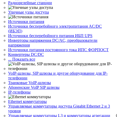
Радиорелейные станции
Уличные узлы доступа
Источники питания
Источники бесперебойного электропитания AC/DC
(ИБЭП)
Источники бесперебойного питания ИБП UPS
Инверторы напряжения DC/AC, преобразователи
напряжения
Источники питания постоянного тока ИПС ФОРПОСТ
Конвертеры DC/DC
... Показать все
VoIP-шлюзы, SIP шлюзы и другое оборудование для IP-
телефонии
Транковые VoIP-шлюзы
Абоненские VoIP SIP шлюзы
IP-телефоны
Ethernet коммутаторы
Управляемые коммутаторы доступа Gigabit Ethernet 2 и 3
уровня
Управляемые коммутаторы L3 и коммутаторы агрегации