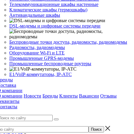
Телекоммуникационные шкафы настенные
Климатические шкафы (термошкафы)
Антивандальные шкафы
DSL-модемы и цифровые системы передачи
Беспроводные точки доступа, радиомосты, радиомодемы
Радиомосты, радиомодемы
Оборудование Wi-Fi и LTE
Промышленные GPRS-модемы
Промышленные беспроводные роутеры
Е1/VoIP-коммутаторы, IP-АТС
ренды
оставка
 компании
 компании
Новости
Бренды
Клиенты
Вакансии
Отзывы
еквизиты
онтакты