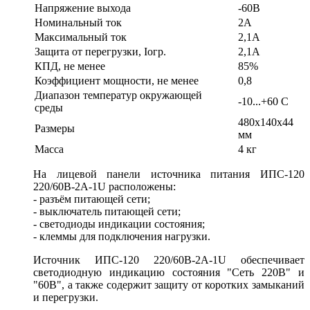
Напряжение выхода
-60В
Номинальный ток
2А
Максимальный ток
2,1А
Защита от перегрузки, Iогр.
2,1А
КПД, не менее
85%
Коэффициент мощности, не менее
0,8
Диапазон температур окружающей
-10...+60 С
среды
480х140х44
Размеры
мм
Масса
4 кг
На лицевой панели источника питания ИПС-120
220/60В-2А-1U расположены:
- разъём питающей сети;
- выключатель питающей сети;
- светодиоды индикации состояния;
- клеммы для подключения нагрузки.
Источник ИПС-120 220/60В-2А-1U обеспечивает
светодиодную индикацию состояния "Сеть 220В" и
"60В", а также содержит защиту от коротких замыканий
и перегрузки.