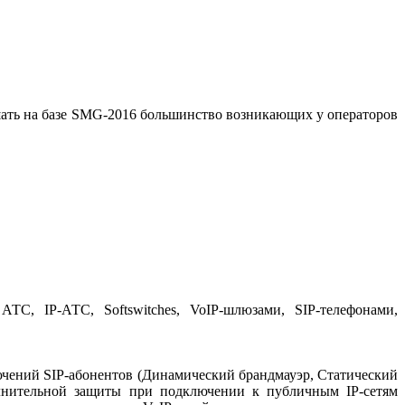
ешать на базе SMG-2016 большинство возникающих у операторов
, IP-АТС, Softswitches, VoIP-шлюзами, SIP-телефонами,
чений SIP-абонентов (Динамический брандмауэр, Статический
дополнительной защиты при подключении к публичным IP-сетям