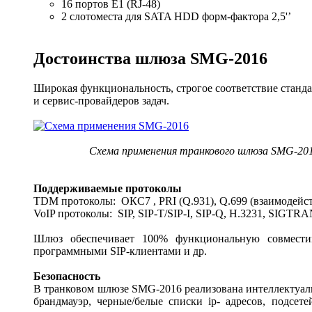
16 портов E1 (RJ-48)
2 слотоместа для SATA HDD форм-фактора 2,5'’
Достоинства шлюза SMG-2016
Широкая функциональность, строгое соответствие станд
и сервис-провайдеров задач.
Схема применения транкового шлюза SMG-20
Поддерживаемые протоколы
TDM протоколы: ОКС7 , PRI (Q.931), Q.699 (взаимодейс
VoIP протоколы: SIP, SIP-T/SIP-I, SIP-Q, H.3231, SIGTR
Шлюз обеспечивает 100% функциональную совместим
программными SIP-клиентами и др.
Безопасность
В транковом шлюзе SMG-2016 реализована интеллектуал
брандмауэр, черные/белые списки ip- адресов, подсете