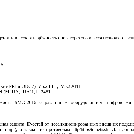
артам и высокая надёжность операторского класса позволяют р
16
твие PRI и ОКС7), V5.2 LE1, V5.2 AN1
AN (M2UA, IUA)1, H.2481
ость SMG-2016 с различным оборудованием: цифровыми АТС
ьная защита IP-сетей от несанкционированных внешних подклю
й и др.), а также по протоколам http/https/telnet/ssh. Для 