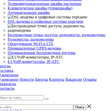
Телекоммуникационные шкафы настенные
Климатические шкафы (термошкафы)
Антивандальные шкафы
DSL-модемы и цифровые системы передачи
Беспроводные точки доступа, радиомосты, радиомодемы
Радиомосты, радиомодемы
Оборудование Wi-Fi и LTE
Промышленные GPRS-модемы
Промышленные беспроводные роутеры
Е1/VoIP-коммутаторы, IP-АТС
ренды
оставка
 компании
 компании
Новости
Бренды
Клиенты
Вакансии
Отзывы
еквизиты
онтакты