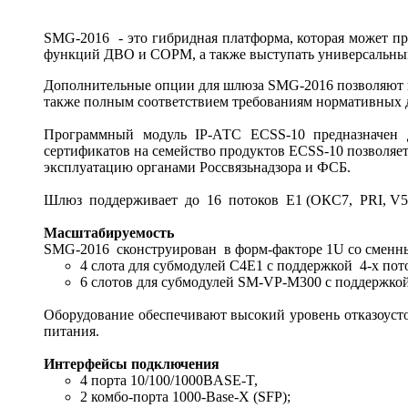
SMG-2016 - это гибридная платформа, которая может пр
функций ДВО и СОРМ, а также выступать универсальны
Дополнительные опции для шлюза SMG-2016 позволяют ис
также полным соответствием требованиям нормативных
Программный модуль IP-АТС ECSS-10 предназначен д
сертификатов на семейство продуктов ECSS-10 позволяе
эксплуатацию органами Россвязьнадзора и ФСБ.
Шлюз поддерживает до 16 потоков Е1 (ОКС7, PRI, V5.2
Масштабируемость
SMG-2016 сконструирован в форм-факторе 1U со сменн
4 слота для субмодулей C4Е1 с поддержкой 4-х пот
6 слотов для субмодулей SM-VP-M300 с поддержкой 
Оборудование обеспечивают высокий уровень отказоусто
питания.
Интерфейсы подключения
4 порта 10/100/1000BASE-T,
2 комбо-порта 1000-Base-X (SFP);