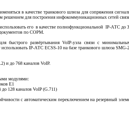
именяться в качестве транкового шлюза для сопряжения сигна
м решением для построения инфокоммуникационных сетей связи
пользовать его в качестве полнофункциональной IP-АТС до 3 
 документов по СОРМ.
ля быстрого развёртывания VoIP-узла связи с минимальны
т использовать IP-АТС ECSS-10 на базе транкового шлюза SMG-
) и до 768 каналов VoIP.
ыми модулями:
оков Е1
до 128 каналов VoIP (G.711)
йчивости с автоматическим переключением на резервный элемен