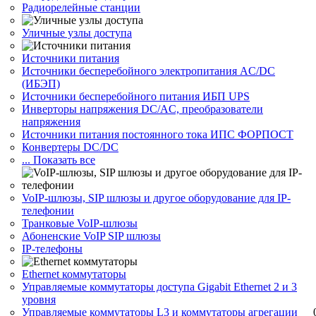
Радиорелейные станции
Уличные узлы доступа
Источники питания
Источники бесперебойного электропитания AC/DC
(ИБЭП)
Источники бесперебойного питания ИБП UPS
Инверторы напряжения DC/AC, преобразователи
напряжения
Источники питания постоянного тока ИПС ФОРПОСТ
Конвертеры DC/DC
... Показать все
VoIP-шлюзы, SIP шлюзы и другое оборудование для IP-
телефонии
Транковые VoIP-шлюзы
Абоненские VoIP SIP шлюзы
IP-телефоны
Ethernet коммутаторы
Управляемые коммутаторы доступа Gigabit Ethernet 2 и 3
уровня
Управляемые коммутаторы L3 и коммутаторы агрегации