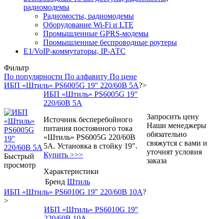
радиомодемы
Радиомосты, радиомодемы
Оборудование Wi-Fi и LTE
Промышленные GPRS-модемы
Промышленные беспроводные роутеры
Е1/VoIP-коммутаторы, IP-АТС
Фильтр
По популярности
По алфавиту
По цене
ИБП «Штиль» PS6005G 19" 220/60В 5А
?>
ИБП «Штиль» PS6005G 19"
220/60В 5А
Запросить цену
Источник бесперебойного
Наши менеджеры
питания постоянного тока
обязательно
«Штиль» PS6005G 220/60В
свяжутся с вами и
5А. Установка в стойку 19".
уточнят условия
Купить >>>
Быстрый
заказа
просмотр
Характеристики
Бренд
Штиль
ИБП «Штиль» PS6010G 19" 220/60В 10А
?
>
ИБП «Штиль» PS6010G 19"
220/60В 10А